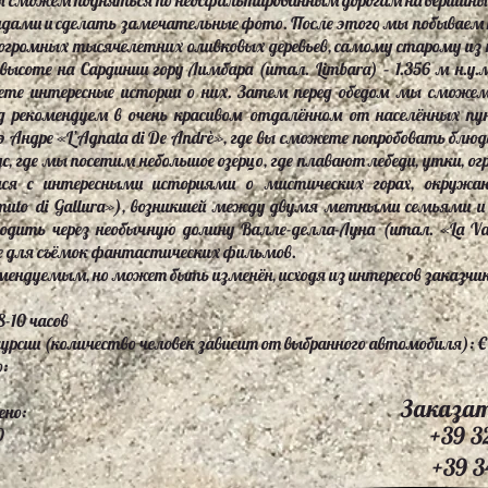
 Мы сможем подняться по неосфальтированным дорогам на вершины
ами и сделать замечательные фото. После этого мы побываем на о
 огромных тысячелетних оливковых деревьев, самому старому из 
ысоте на Сардинии гору Лимбара (итал. Limbara) – 1.356 м н.у
аете интересные истории о них. Затем перед обедом мы сможем
ед рекомендуем в очень красивом отдалённом от населённых пу
 Андре «L’Agnata di De Andrè», где вы сможете попробовать блюд
, где мы посетим небольшое озерцо, где плавают лебеди, утки, ог
ся с интересными историями о мистических горах, окружа
 muto di Gallura»), возникшей между двумя метными семьями и
ходить через необычную долину Валле-делла-Луна (итал. «La Val
е для съёмок фантастических фильмов.
ендуемым, но может быть изменён, исходя из интересов заказчик
-10 часов
рсии (количество человек зависит от выбранного автомобиля): €
:
Заказат
ено:
+39 3
0
+39 3