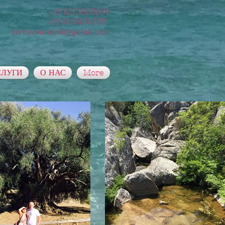
+39 3273668084
+39 3456010789
servicesardinia@gmail.com
СЛУГИ
О НАС
More