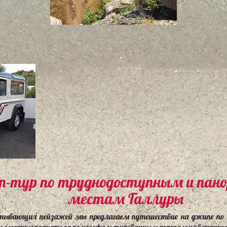
-тур по труднодоступным и па
местам Галлуры
атывающих пейзажей мы предлагаем путешествие на джипе по