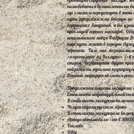
провинции Сардинии - Галлуре.
полюбоваться великолепными вид
где сможем передохнуть в тени
путь продолжим на вторую по в
сардинских бандитов, и вы узн
прохладой горных каскадов. Об
итальянского певца Фабрицио Дэ
наш путь лежит в городок Аджус
черепахи. Там мы познакомим
«глухонемого из Галлуры» («il
сторон. Возвращение будет про
пейзажами, идеально подходяще
Данный маршрут является реком
Продолжительность экскурсии: 8
Стоимость индивидуальной экску
В стоимость экскурсии включено
Услуги гида на русском языке
В стоимость экскурсии не включ
Аренда автомобиля: : от € 300,0
Топливо
Обед