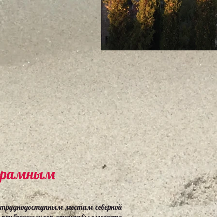
норамным
 труднодоступным местам северной