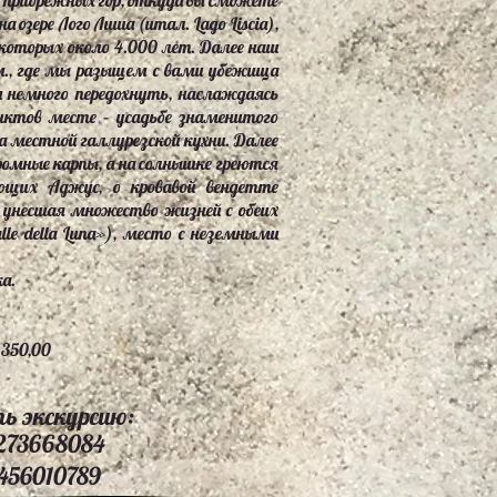
 прибрежных гор, откуда вы сможете
зере Лого Лиша (итал. Lago Liscia),
которых около 4.000 лет. Далее наш
.м., где мы разыщем с вами убежища
 немного передохнуть, наслаждаясь
нктов месте – усадьбе знаменитого
а местной галлурезской кухни. Далее
ромные карпы, а на солнышке греются
ющих Аджус, о кровавой вендетте
 унесшая множество жизней с обеих
le della Luna»), место с неземными
а.
 350,00
ь экскурсию:
273668084
456010789