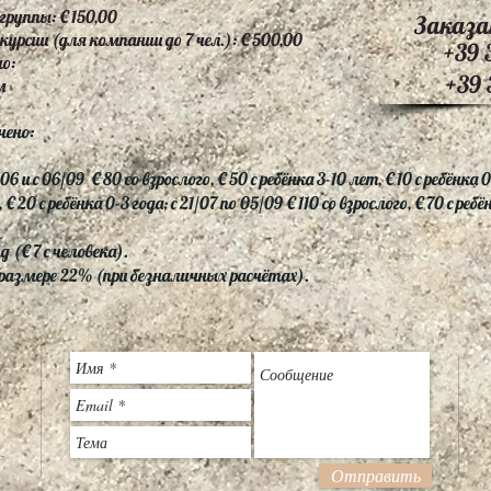
группы: € 150,00
Заказа
рсии (для компании до 7 чел.): € 500,00
+39 
о:
+39 
м
чено:
6 и с 06/09 € 80 со взрослого, € 50 с ребёнка 3-10 лет, € 10 с ребёнка 0
 € 20 с ребёнка 0-3 года; с 21/07 по 05/09 € 110 со взрослого, € 70 с реб
 (€ 7 с человека).
размере 22% (при безналичных расчётах).
Отправить