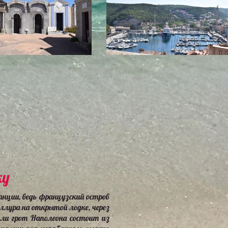
ку
ции, ведь французский остров
аллура на открытой лодке, через
или грот Наполеона состоит из