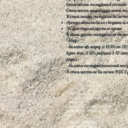
Стоимость экскурсии в составе 
Стоимость индивидуальной экску
В стоимость экскурсии включен
Аренда автомобиля с водителе
Услуги гида на русском языке
В стоимость экскурсии не вклю
- обед;
- билеты на лодку (с 15/04 по 20/0
взрослого, € 50 с ребёнка 3-10 лет,
года;);
- билеты на туристический поезд
В стоимость не включен НДС в 
Via Nibani, 1,
07021 Liscia di Vacca OT,
Sardinia
servicesardinia@gmail.com
Partita IVA: 02999400902
+39 327 3668084
+39 345 6010789