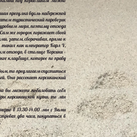
ся камни под корабликом можно
шая прогулка вдоль набережной
затем туристический паровозик
д уровнем моря, поэтому отсюда
 Сам же городок поражает своей
ами, затем, сворачивая, прямо к
 таких как император Карл V,
км отсюда, в столице Корсики –
ое кладбище, которое по праву
ым, то предлагаем спуститься
ей. Она рассекает корсиканский
чо вы можете побаловать себя
ры корсиканской кухни, то мы
ерно в 13.30-14.00 мы с Вами
тровах два часа, покупаться в
.