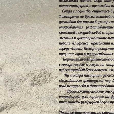
нескольких гротов. Вода сине
потрогать рукой, а проплывая п
Сойдя с лодки Вы окунетесь в
Компарети, во время которой 
доставит вас прямо в центр ст
открываются захватывающие вид
красотой и средневековой стари
местным достопримечательнос
король Альфонсо Арагонский и,
городе Аяччо. Нельзя пропуст
признано одним из красивейших 
Неутомимым путешественникам
с города прямо к морю по стар
известняковый берег поперек и 
Ну а когда наступит долгожд
свежайшими устрицами под бо
рекомендуем вам фаршированны
Продолжительность экскурсии
отправимся для купания на фр
чистейшей изумрудной воде и пр
Продолжительность экскурсии: 