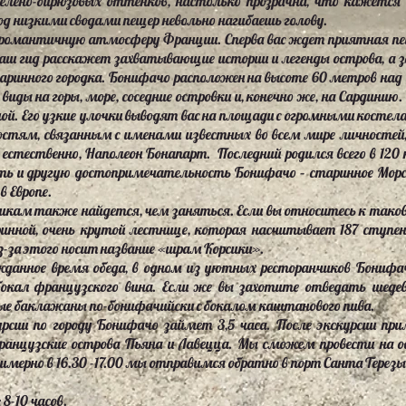
-зелёно-бирюзовых оттенков, настолько прозрачна, что кажет
од низкими сводами пещер невольно нагибаешь голову.
 романтичную атмосферу Франции. Сперва вас ждет приятная пе
наш гид расскажет захватывающие истории и легенды острова, а 
аринного городка. Бонифачо расположен на высоте 60 метров на
ы на горы, море, соседние островки и, конечно же, на Сардинию.
ной. Его узкие улочки выводят вас на площади с огромными костел
тям, связанным с именами известных во всем мире личностей,
 естественно, Наполеон Бонапарт. Последний родился всего в 120 
ить и другую достопримечательность Бонифачо – старинное Морск
в Европе.
 также найдется, чем заняться. Если вы относитесь к таков
инной, очень крутой лестнице, которая насчитывает 187 ступен
из-за этого носит название «шрам Корсики».
анное время обеда, в одном из уютных ресторанчиков Бонифа
кал французского вина. Если же вы захотите отведать шедев
е баклажаны по-бонифачийски с бокалом каштанового пива.
 по городу Бонифачо займет 3,5 часа. После экскурсии прим
анцузские острова Пьяна и Лавецца. Мы сможем провести на ос
имерно в 16.30 -17.00 мы отправимся обратно в порт Санта Терезы
8-10 часов.