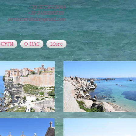
+39 3273668084
+39 3456010789
servicesardinia@gmail.com
СЛУГИ
О НАС
More