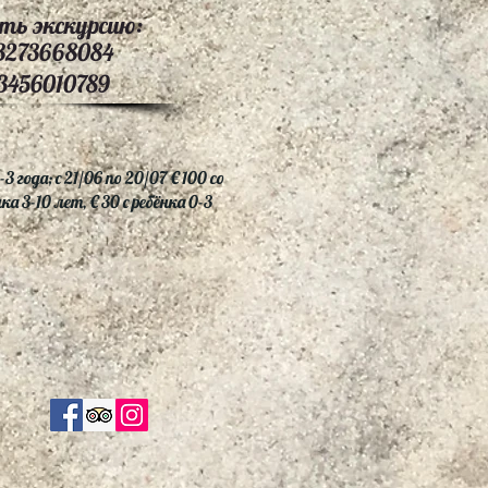
ть экскурсию:
3273668084
3456010789
-3 года; с 21/06 по 20/07 € 100 со
ёнка 3-10 лет, € 30 с ребёнка 0-3