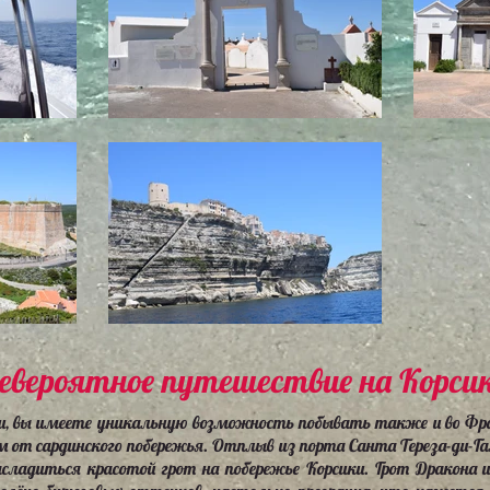
евероятное путешествие на Корси
 вы имеете уникальную возможность побывать также и во Фран
км от сардинского побережья. Отплыв из порта Санта Тереза-ди-Г
сладиться красотой грот
на побережье Корсики. Грот Дракона 