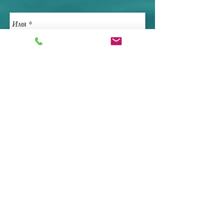
Отправить
Via Nibani, 1,
07021 Liscia di Vacca OT, Sardinia
servicesardinia@gmail.com